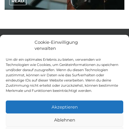
READ
HELP
BUSINESS
Cookie-Einwilligung
verwalten
FAQ
Über uns
Um dir ein optimales Erlebnis zu bieten, verwenden wir
Kontakt
Blog
Technologien wie Cookies, um Geräteinformationen zu speichern
und/oder darauf zuzugreifen. Wenn du diesen Technologien
Einzelhändler
Newsletter
zustimmst, können wir Daten wie das Surfverhalten oder
eindeutige IDs auf dieser Website verarbeiten. Wenn du deine
Rasierpickel
Cookie Policy (EU)
Zustimmung nicht erteilst oder zurückziehst, können bestimmte
Versand & Rücksendung
Privacy Statement (EU)
Merkmale und Funktionen beeinträchtigt werden.
Bedingungen und Konditionen
Akzeptieren
Deutsch
Ablehnen