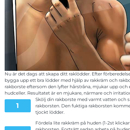
Nu är det dags att skapa ditt raklödder. Efter förberedelser
bygga upp ett bra lödder med hjälp av rakkräm och rakb
rakborste eftersom den lyfter hårstråna, mjukar upp och
hudceller. Resultatet är en mjukare, närmare och irritation
Skölj din rakborste med varmt vatten och s
rakborsten. Den fuktiga rakborsten kommer 
tjockt lödder.
Fördela lite rakkräm på huden (1-2st klickar
rakborsten. Fortsätt sedan arbeta på huden 