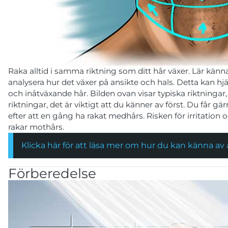
Raka alltid i samma riktning som ditt hår växer. Lär kä
analysera hur det växer på ansikte och hals. Detta kan hjäl
och inåtväxande hår. Bilden ovan visar typiska riktninga
riktningar, det är viktigt att du känner av först. Du får gä
efter att en gång ha rakat medhårs. Risken för irritatio
rakar mothårs.
Klicka här för att läsa mer om hur du kan känna av å
Förberedelse