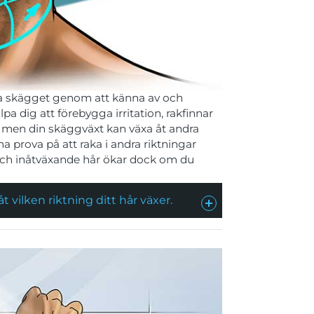
nna skägget genom att känna av och
pa dig att förebygga irritation, rakfinnar
r, men din skäggväxt kan växa åt andra
rna prova på att raka i andra riktningar
n och inåtväxande hår ökar dock om du
t vilken riktning ditt hår växer.