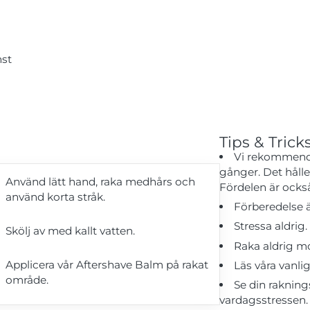
nst
Tips & Trick
Vi rekommende
gånger. Det hålle
Använd lätt hand, raka medhårs och
Fördelen är också 
använd korta stråk.
Förberedelse ä
Stressa aldrig.
Skölj av med kallt vatten.
Raka aldrig m
Applicera vår Aftershave Balm på rakat
Läs våra vanli
område.
Se din rakning
vardagsstressen.